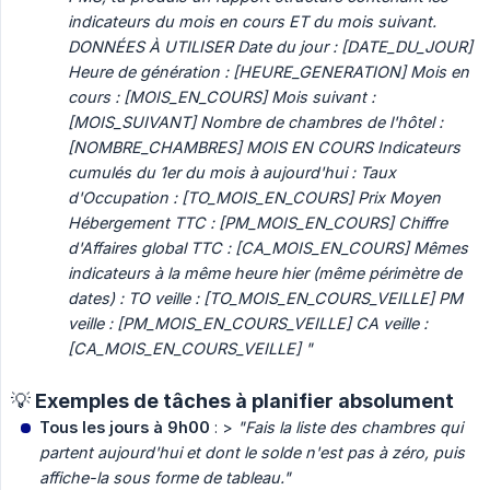
indicateurs du mois en cours ET du mois suivant. 
DONNÉES À UTILISER Date du jour : [DATE_DU_JOUR] 
Heure de génération : [HEURE_GENERATION] Mois en 
cours : [MOIS_EN_COURS] Mois suivant : 
[MOIS_SUIVANT] Nombre de chambres de l'hôtel : 
[NOMBRE_CHAMBRES] MOIS EN COURS Indicateurs 
cumulés du 1er du mois à aujourd'hui : Taux 
d'Occupation : [TO_MOIS_EN_COURS] Prix Moyen 
Hébergement TTC : [PM_MOIS_EN_COURS] Chiffre 
d'Affaires global TTC : [CA_MOIS_EN_COURS] Mêmes 
indicateurs à la même heure hier (même périmètre de 
dates) : TO veille : [TO_MOIS_EN_COURS_VEILLE] PM 
veille : [PM_MOIS_EN_COURS_VEILLE] CA veille : 
[CA_MOIS_EN_COURS_VEILLE] "
💡 Exemples de tâches à planifier absolument
Tous les jours à 9h00
: >
"Fais la liste des chambres qui 
partent aujourd'hui et dont le solde n'est pas à zéro, puis 
affiche-la sous forme de tableau."