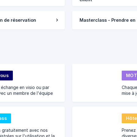
n de réservation
Masterclass - Prendre en
vous
échange en visio ou par
Chaque 
vec un membre de l'équipe
mise à 
soins.
toujour
amélior
nouvea
ass
Hôte
 gratuitement avec nos
Prenez 
strées sur l'utilisation et la
diverse