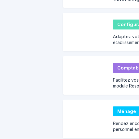
configuratio
Configur
Adaptez vot
établissement
Comptabil
Facilitez vo
module Reso
Ménage
Rendez encor
personnel e
au module M