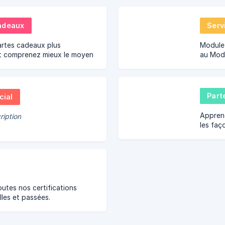
.
réserva
adeaux
Serv
artes cadeaux plus
Modulez
et comprenez mieux le moyen
au Modu
 en ligne.
Part
ial
Apprene
ription
les faç
utes nos certifications
les et passées.