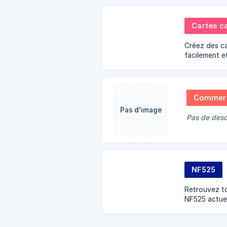
opérationnel
Cartes c
Créez des c
facilement 
de les vendre
Commerc
Pas d'image
Pas de desc
NF525
Retrouvez to
NF525 actuel