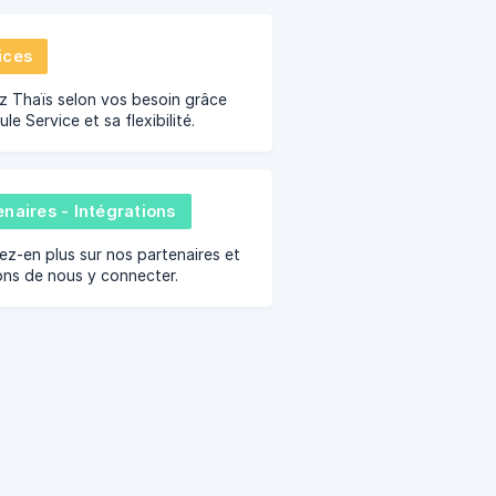
tion à votre site en direct.
ices
 Thaïs selon vos besoin grâce
le Service et sa flexibilité.
enaires - Intégrations
z-en plus sur nos partenaires et
ons de nous y connecter.