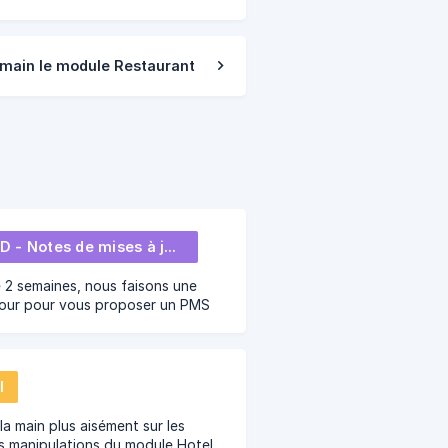
 main le module Restaurant
MOTD - Notes de mises à jour
2 semaines, nous faisons une
jour pour vous proposer un PMS
s performant. Découvrez ici les
ations, corrections et
utés.
l
la main plus aisément sur les
s manipulations du module Hotel.