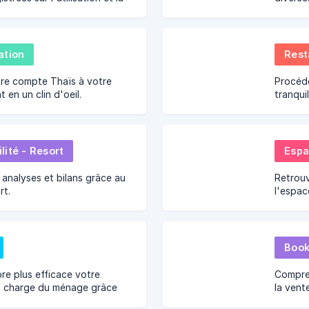
n de Thaïs PMS.
ation
Rest
re compte Thaïs à votre
Procéde
 en un clin d'oeil.
tranqui
et Poin
ité - Resort
Espa
s analyses et bilans grâce au
Retrouv
rt.
l'espac
solder 
informa
chambre
e plus efficace votre
Compre
n charge du ménage grâce
la vent
énage et son Dashboard
diverse