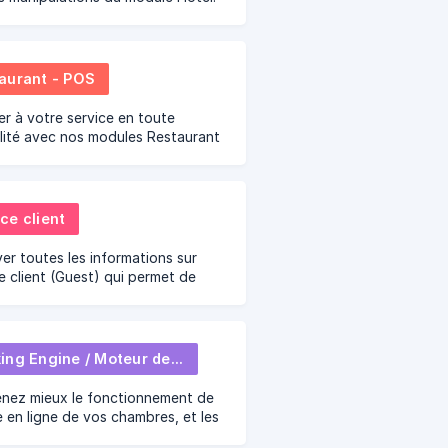
aurant - POS
r à votre service en toute
llité avec nos modules Restaurant
t de vente.
ce client
er toutes les informations sur
e client (Guest) qui permet de
un séjour, récupérer des
tions personnelles, ouvrir la
...
Booking Engine / Moteur de réservation
nez mieux le fonctionnement de
e en ligne de vos chambres, et les
s façons d'intégrer ce moteur de