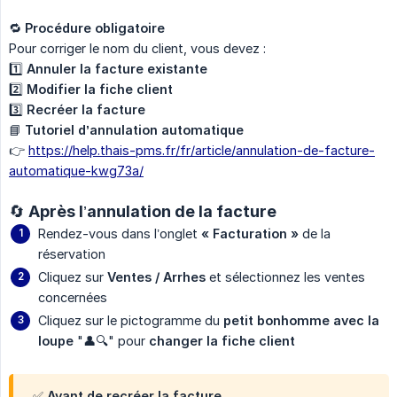
🔁
Procédure obligatoire
Pour corriger le nom du client, vous devez :
1️⃣
Annuler la facture existante
2️⃣
Modifier la fiche client
3️⃣
Recréer la facture
📘
Tutoriel d’annulation automatique
👉
https://help.thais-pms.fr/fr/article/annulation-de-facture-
automatique-kwg73a/
🔄 Après l’annulation de la facture
Rendez-vous dans l’onglet
« Facturation »
de la
réservation
Cliquez sur
Ventes / Arrhes
et sélectionnez les ventes
concernées
Cliquez sur le pictogramme du
petit bonhomme avec la 
loupe
"👤🔍" pour
changer la fiche client
✅ Avant de recréer la facture