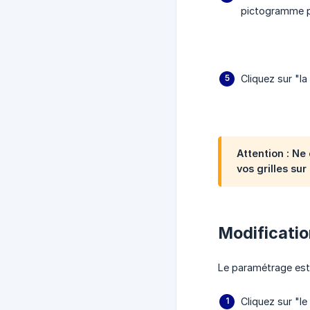
pictogramme p
Cliquez sur "l
Attention : Ne 
vos grilles su
Modificati
Le paramétrage est 
Cliquez sur "l