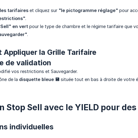
lles tarifaires
et cliquez sur
"le pictogramme réglage"
pour accé
estrictions"
.
Sell" en vert
pour le type de chambre et le régime tarifaire que vo
auvegarder"
.
t Appliquer la Grille Tarifaire
e de validation
difié vos restrictions et Sauvegarder.
cône de la
disquette bleue 💾
située tout en bas à droite de votre é
n Stop Sell avec le YIELD pour des
ns individuelles