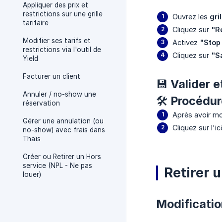
Appliquer des prix et
restrictions sur une grille
Ouvrez les
gri
tarifaire
Cliquez sur
"R
Modifier ses tarifs et
Activez
"Stop 
restrictions via l'outil de
Cliquez sur
"S
Yield
Facturer un client
💾 Valider e
Annuler / no-show une
🛠️ Procédur
réservation
Après avoir mo
Gérer une annulation (ou
Cliquez sur l'i
no-show) avec frais dans
Thaïs
Créer ou Retirer un Hors
service (NPL - Ne pas
Retirer u
louer)
Modificatio