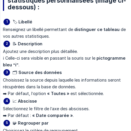
statistiques personnalisées (image ci-
dessous) :
🏷️
Libellé
Renseignez un libellé permettant de
distinguer ce tableau
de
vos autres statistiques.
📝
Description
Ajoutez une description plus détaillée.
ℹ️ Celle-ci sera visible en passant la souris sur le
pictogramme 
bleu “i”
.
🗂️
Source des données
Choisissez la source depuis laquelle les informations seront
récupérées dans la base de données.
➡️ Par défaut, l’option
« Toutes »
est sélectionnée.
📈
Abscisse
Sélectionnez le filtre de l’axe des abscisses.
➡️ Par défaut :
« Date comparée »
.
🧩
Regrouper par
Choisissez le critère de regroupement.