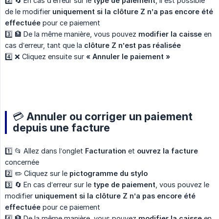
2️⃣ 🔄 En cas d’erreur sur le
type de paiement
, il est possible
de le modifier
uniquement si la clôture Z n’a pas encore été 
effectuée
pour ce paiement
3️⃣ 🏦 De la même manière, vous pouvez
modifier la caisse
en
cas d’erreur, tant que la
clôture Z n’est pas réalisée
4️⃣ ❌ Cliquez ensuite sur
« Annuler le paiement »
💳 Annuler ou corriger un paiement
depuis une facture
1️⃣ 📂 Allez dans l’onglet
Facturation
et
ouvrez la facture
concernée
2️⃣ ✏️ Cliquez sur le
pictogramme du stylo
3️⃣ 🔄 En cas d’erreur sur le
type de paiement
, vous pouvez le
modifier
uniquement si la clôture Z n’a pas encore été 
effectuée
pour ce paiement
4️⃣ 🏦 De la même manière, vous pouvez
modifier la caisse
en