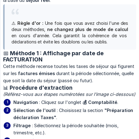
la base du
séjour réel
.
⚠️
Règle d'or :
Une fois que vous avez choisi l'une des
deux méthodes,
ne changez plus de mode de calcul
en cours d'année. Cela garantit la cohérence de vos
déclarations et évite les doublons ou les oublis.
📅 Méthode 1 : Affichage par date de
FACTURATION
Cette méthode recense toutes les taxes de séjour qui figurent
sur les
factures émises
durant la période sélectionnée, quelle
que soit la date du séjour (passé ou futur).
📊 Procédure d'extraction
(Référez-vous aux étapes numérotées sur l'image ci-dessous)
Navigation
: Cliquez sur l'onglet
💰 Comptabilité
.
Sélection de l'outil
: Choisissez la section
"Préparation 
déclaration Taxes"
.
Filtrage
: Sélectionnez la période souhaitée (mois,
trimestre, etc.).