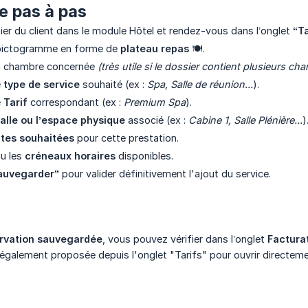
re pas à pas
ier du client dans le module Hôtel et rendez-vous dans l’onglet
“Ta
e pictogramme en forme de
plateau repas
🍽️.
la chambre concernée
(très utile si le dossier contient plusieurs ch
e
type de service
souhaité (ex :
Spa, Salle de réunion...
).
e
Tarif
correspondant (ex :
Premium Spa
).
alle ou l’espace physique
associé (ex :
Cabine 1, Salle Plénière...
)
tes souhaitées
pour cette prestation.
ou les
créneaux horaires
disponibles.
auvegarder”
pour valider définitivement l'ajout du service.
ervation sauvegardée
, vous pouvez vérifier dans l’onglet
Factura
 également proposée depuis l'onglet "Tarifs" pour ouvrir directeme