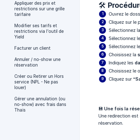
Appliquer des prix et
🛠️ Procédu
restrictions sur une grille
Ouvrez le doss
tarifaire
Cliquez sur l
Modifier ses tarifs et
Sélectionnez 
restrictions via l'outil de
Yield
Sélectionnez l
Sélectionnez l
Facturer un client
Choisissez la
s
Annuler / no-show une
Indiquez les
da
réservation
Choisissez le 
Créer ou Retirer un Hors
Cliquez sur
“S
service (NPL - Ne pas
louer)
Gérer une annulation (ou
no-show) avec frais dans
💾
Une fois la rés
Thaïs
Une redirection est
réservation.