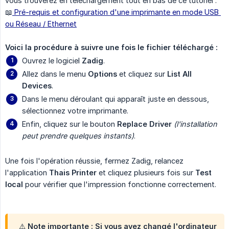
vous trouverez en téléchargement tout en bas de ce tutoriel :
📖
Pré-requis et configuration d'une imprimante en mode USB 
ou Réseau / Ethernet
Voici la procédure à suivre une fois le fichier téléchargé :
Ouvrez le logiciel
Zadig
.
Allez dans le menu
Options
et cliquez sur
List All 
Devices
.
Dans le menu déroulant qui apparaît juste en dessous,
sélectionnez votre imprimante.
Enfin, cliquez sur le bouton
Replace Driver
(l'installation 
peut prendre quelques instants)
.
Une fois l'opération réussie, fermez Zadig, relancez
l'application
Thais Printer
et cliquez plusieurs fois sur
Test 
local
pour vérifier que l'impression fonctionne correctement.
⚠️ Note importante : Si vous avez changé l'ordinateur