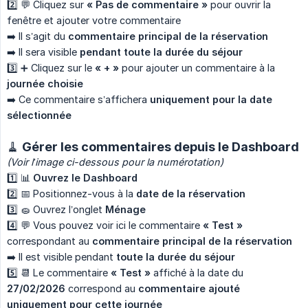
2️⃣ 💬 Cliquez sur
« Pas de commentaire »
pour ouvrir la
fenêtre et ajouter votre commentaire
➡️ Il s’agit du
commentaire principal de la réservation
➡️ Il sera visible
pendant toute la durée du séjour
3️⃣ ➕ Cliquez sur le
« + »
pour ajouter un commentaire à la
journée choisie
➡️ Ce commentaire s’affichera
uniquement pour la date 
sélectionnée
🧹 Gérer les commentaires depuis le Dashboard
(Voir l’image ci-dessous pour la numérotation)
1️⃣ 📊
Ouvrez le Dashboard
2️⃣ 📅 Positionnez-vous à la
date de la réservation
3️⃣ 🧽 Ouvrez l’onglet
Ménage
4️⃣ 💬 Vous pouvez voir ici le commentaire
« Test »
correspondant au
commentaire principal de la réservation
➡️ Il est visible pendant
toute la durée du séjour
5️⃣ 📆 Le commentaire
« Test »
affiché à la date du
27/02/2026
correspond au
commentaire ajouté 
uniquement pour cette journée