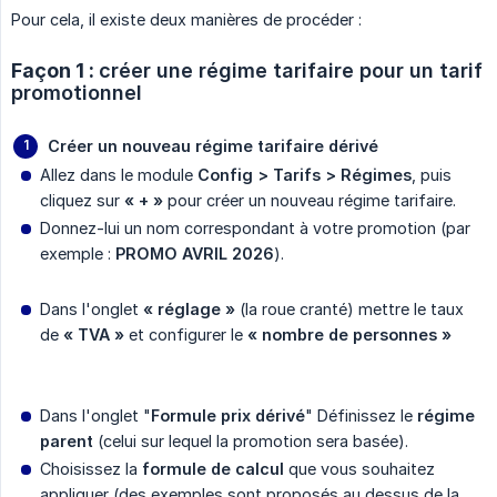
Pour cela, il existe deux manières de procéder :
Façon 1 :
créer une régime tarifaire pour un tarif 
promotionnel 
Créer un nouveau régime tarifaire dérivé
Allez dans le module
Config > Tarifs > Régimes
, puis
cliquez sur
« + »
pour créer un nouveau régime tarifaire.
Donnez-lui un nom correspondant à votre promotion (par
exemple :
PROMO AVRIL 2026
).
Dans l'onglet
« réglage » 
(la roue cranté) mettre le taux
de
« TVA »
et configurer le
« nombre de personnes »
Dans l'onglet "
Formule prix dérivé
" Définissez le
régime 
parent
(celui sur lequel la promotion sera basée).
Choisissez la
formule de calcul
que vous souhaitez
appliquer (des exemples sont proposés au dessus de la