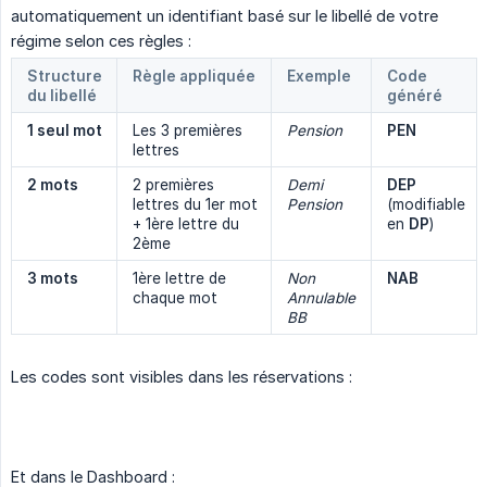
automatiquement un identifiant basé sur le libellé de votre
régime selon ces règles :
Structure 
Règle appliquée
Exemple
Code 
du libellé
généré
1 seul mot
Les 3 premières
Pension
PEN
lettres
2 mots
2 premières
Demi 
DEP
lettres du 1er mot
Pension
(modifiable
+ 1ère lettre du
en
DP
)
2ème
3 mots
1ère lettre de
Non 
NAB
chaque mot
Annulable 
BB
Les codes sont visibles dans les réservations :
Et dans le Dashboard :