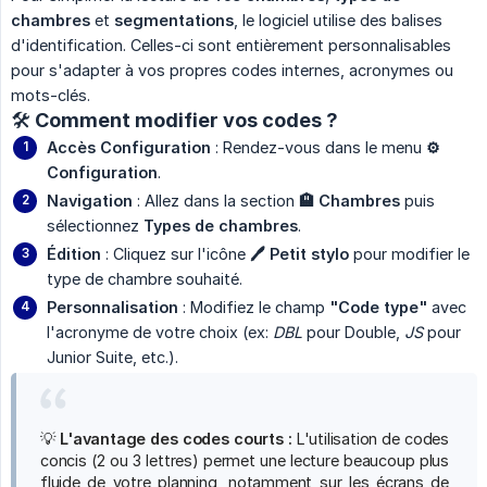
chambres
et
segmentations
, le logiciel utilise des balises
d'identification. Celles-ci sont entièrement personnalisables
pour s'adapter à vos propres codes internes, acronymes ou
mots-clés.
🛠️ Comment modifier vos codes ?
Accès Configuration
: Rendez-vous dans le menu
⚙️ 
Configuration
.
Navigation
: Allez dans la section
🏨 Chambres
puis
sélectionnez
Types de chambres
.
Édition
: Cliquez sur l'icône
🖊️ Petit stylo
pour modifier le
type de chambre souhaité.
Personnalisation
: Modifiez le champ
"Code type"
avec
l'acronyme de votre choix (ex:
DBL
pour Double,
JS
pour
Junior Suite, etc.).
💡
L'avantage des codes courts :
L'utilisation de codes
concis (2 ou 3 lettres) permet une lecture beaucoup plus
fluide de votre planning, notamment sur les écrans de