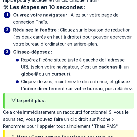
rapide pour y accéder en un clic chaque matin !
🛠️ Les étapes en 10 secondes :
Ouvrez votre navigateur
: Allez sur votre page de
connexion Thaïs.
Réduisez la fenêtre
: Cliquez sur le bouton de réduction
(les deux carrés en haut à droite) pour pouvoir apercevoir
votre bureau d'ordinateur en arrière-plan.
Glissez-déposez
:
Repérez l'icône située juste à gauche de l'adresse
URL (selon votre navigateur, c'est un
cadenas 🔒
, un
globe 🌐
ou un
curseur
).
Cliquez dessus, maintenez le clic enfoncé, et
glissez 
l'icône directement sur votre bureau
, puis relâchez.
💡 Le petit plus :
Cela crée immédiatement un raccourci fonctionnel. Si vous le
souhaitez, vous pouvez faire un clic droit sur l'icône >
Renommer pour l'appeler tout simplement "Thaïs PMS".