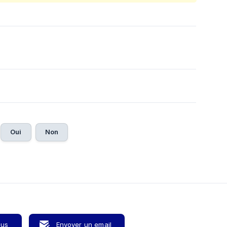
Oui
Non
ous
Envoyer un email