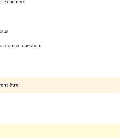
elle chambre.
ssus.
chambre en question.
vent être: