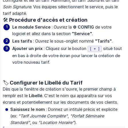
configurer et lier un tarif
Hammam
, un tarif
Sauna
et un tarif
Soin Signature
. Vos équipes sélectionnent le service, puis le
tarif adapté.
🛠️ Procédure d'accès et création
Le module Service
: Ouvrez la
⚙️ CONFIG
de votre
logiciel et allez dans la section
"Service"
.
Les tarifs
: Ouvrez le sous-onglet nommé
"Tarifs"
.
Ajouter un prix
: Cliquez sur le bouton
situé tout
[ + ]
en bas à droite de votre écran pour lancer la création de
votre nouveau tarif.
🏷️ Configurer le Libellé du Tarif
Dès que la fenêtre de création s'ouvre, le premier champ à
remplir est le
Libellé
. C'est le nom qui apparaîtra sur vos
écrans et potentiellement sur les documents de vos clients.
Saisissez le nom
: Donnez un intitulé précis et explicite
(ex:
"Tarif Journée Complète"
,
"Forfait Séminaire 
Standard"
, ou
"Location Horaire"
).