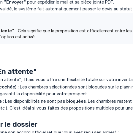
on
"Envoyer"
pour expédier le mail et sa pièce jointe PDF.
 validé, le système fait automatiquement passer le devis au statu
tente" :
Cela signifie que la proposition est officiellement entre le
l'option est activé.
En attente"
 attente", Thaïs vous offre une flexibilité totale sur votre inventa
(cochée)
: Les chambres sélectionnées sont bloquées sur le plann
 garantit la disponibilité pour votre prospect.
e
: Les disponibilités ne sont
pas bloquées
. Les chambres restent 
tc.). C'est idéal si vous faites des propositions multiples pour 
r le dossier
onne son accord officiel (et que vous avez reçu ses arrhes) :