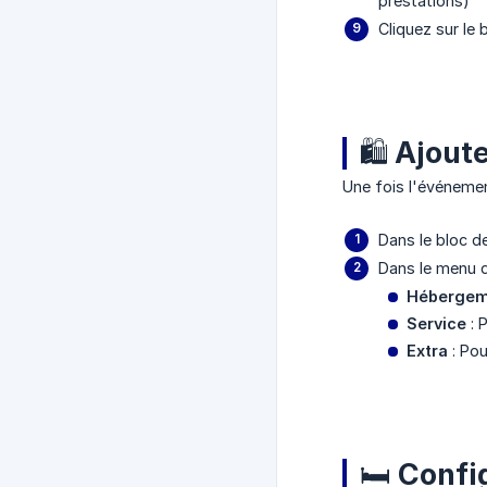
prestations)
Cliquez sur le
🛍️ Ajout
Une fois l'événemen
Dans le bloc d
Dans le menu d
Hébergem
Service
: 
Extra
: Pou
🛏️ Conf