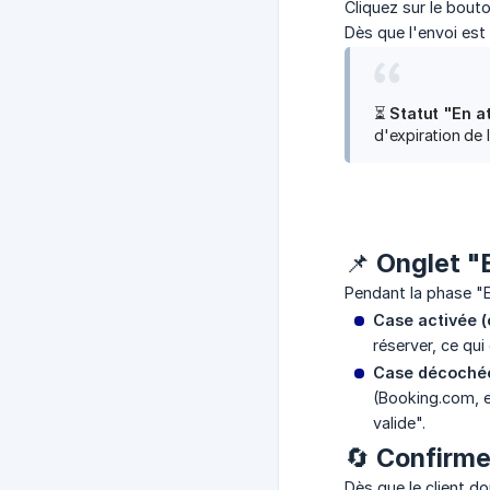
Cliquez sur le bout
Dès que l'envoi est
⏳
Statut "En at
d'expiration de 
📌 Onglet "
Pendant la phase "En
Case activée 
réserver, ce qui
Case décoché
(Booking.com, e
valide".
🔄 Confirme
Dès que le client d