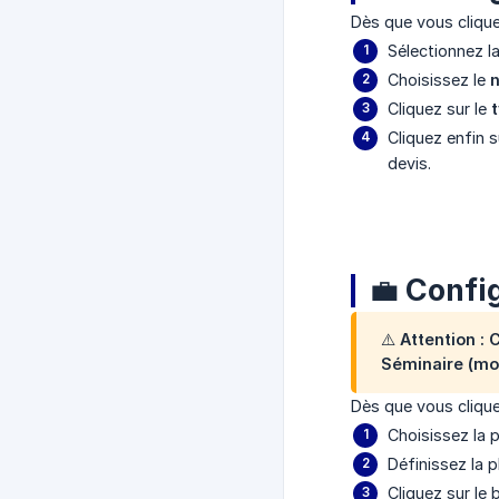
Dès que vous clique
Sélectionnez la
Choisissez le
Cliquez sur le
Cliquez enfin s
devis.
💼 Config
⚠️ Attention :
Séminaire (mo
Dès que vous clique
Choisissez la 
Définissez la pl
Cliquez sur le