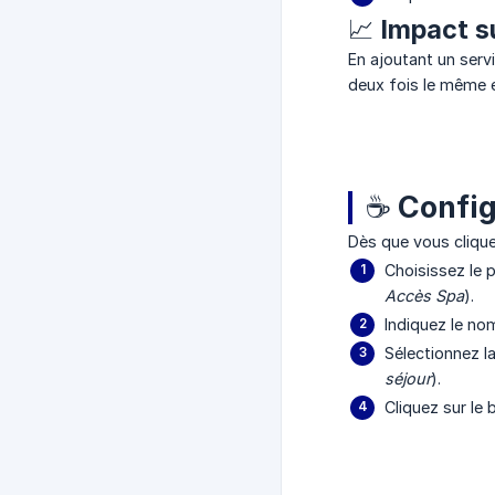
📈 Impact s
En ajoutant un serv
deux fois le même e
☕ Config
Dès que vous clique
Choisissez le p
Accès Spa
).
Indiquez le nom
Sélectionnez la
séjour
).
Cliquez sur le