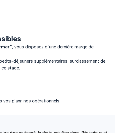
ssibles
rmer"
, vous disposez d'une dernière marge de
de petits-déjeuners supplémentaires, surclassement de
 ce stade.
ns vos plannings opérationnels.
e bouton actionné, le devis est figé dans l'historique et