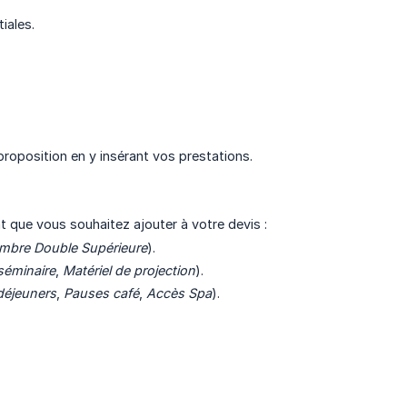
iales.
proposition en y insérant vos prestations.
t que vous souhaitez ajouter à votre devis :
mbre Double Supérieure
).
séminaire
,
Matériel de projection
).
déjeuners
,
Pauses café
,
Accès Spa
).