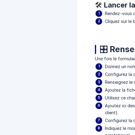
🛠️ Lancer l
Rendez-vous da
Cliquez sur le
🎛️ Rense
Une fois le formula
Donnez un nom c
Configurez la 
Renseignez le 
Ajoutez la fich
Utilisez ce ch
Ajoutez ici de
client).
Configurez la d
Indiquez le mo