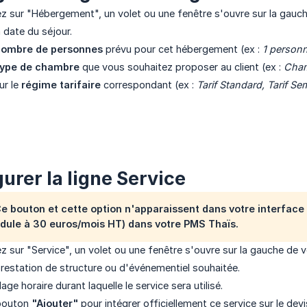
z sur "Hébergement", un volet ou une fenêtre s'ouvre sur la gauch
 date du séjour.
nombre de personnes
prévu pour cet hébergement (ex :
1 personn
type de chambre
que vous souhaitez proposer au client (ex :
Chamb
ur le
régime tarifaire
correspondant (ex :
Tarif Standard, Tarif Se
urer la ligne Service
 Ce bouton et cette option n'apparaissent dans votre interface
dule à 30 euros/mois HT) dans votre PMS Thaïs.
z sur "Service", un volet ou une fenêtre s'ouvre sur la gauche de v
prestation de structure ou d'événementiel souhaitée.
age horaire durant laquelle le service sera utilisé.
 bouton
"Ajouter"
pour intégrer officiellement ce service sur le devi