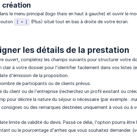
a création
ns le menu principal (logo thaïs en haut à gauche) et ouvrir le m
 bouton
(Plus) situé tout en bas à droite de votre écran.
[ + ]
igner les détails de la prestation
ire ouvert, complétez les champs suivants pour structurer votre do
lair à votre dossier pour l'identifier facilement dans vos listes (
date d'émission de la proposition.
nombre de participants ou de clients prévus.
e du client ou de l'entreprise (recherchez un profil existant ou créez
amp pour décrire la nature du séjour si nécessaire (par exemple :
mar
s consignes ou des remarques destinées uniquement à vous ou à vo
ate limite de validité du devis. Passé ce délai, l'option pourra être l
ntant ou le pourcentage d'arrhes que vous souhaitez demander. (vo