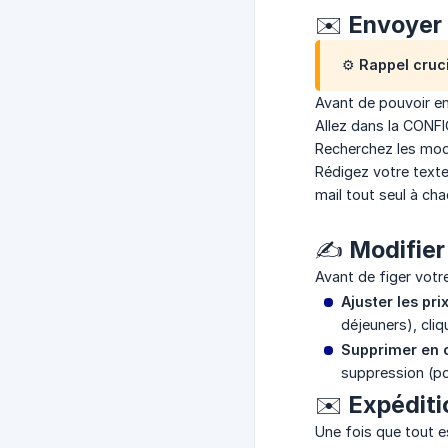
✉️ Envoyer 
⚙️ Rappel cruc
Avant de pouvoir en
Allez dans la CONFI
Recherchez les mo
Rédigez votre texte
mail tout seul à cha
✍️ Modifier 
Avant de figer votr
Ajuster les pri
déjeuners), cliq
Supprimer en c
suppression (po
✉️ Expéditi
Une fois que tout e