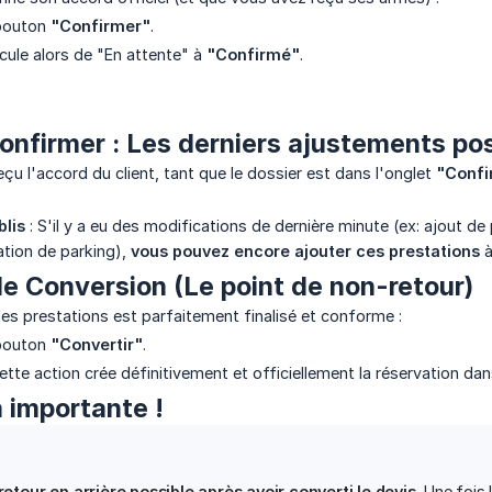
 bouton
"Confirmer"
.
cule alors de "En attente" à
"Confirmé"
.
Confirmer : Les derniers ajustements po
çu l'accord du client, tant que le dossier est dans l'onglet
"Confi
blis
: S'il y a eu des modifications de dernière minute (ex: ajout 
tion de parking),
vous pouvez encore ajouter ces prestations
à
de Conversion (Le point de non-retour)
s prestations est parfaitement finalisé et conforme :
 bouton
"Convertir"
.
ette action crée définitivement et officiellement la réservation da
n importante !
 retour en arrière possible après avoir converti le devis.
Une fois l