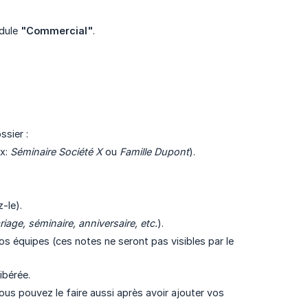
odule
"Commercial"
.
ssier :
ex:
Séminaire Société X
ou
Famille Dupont
).
-le).
iage, séminaire, anniversaire, etc.
).
s équipes (ces notes ne seront pas visibles par le
ibérée.
us pouvez le faire aussi après avoir ajouter vos