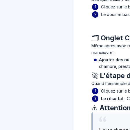
Cliquez sur le
Le dossier bas
🗂️ Onglet 
Même après avoir re
manœuvre :
Ajouter des ou
chambre, presta
🚀 L'étape 
Quand l'ensemble de
Cliquez sur le
Le résultat
: C
⚠️ Attentio
Il n'y a plus de