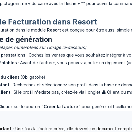
**pictogramme « du carré avec la flèche » ** pour ouvrir la comma
de Facturation dans Resort
uration dans le module
Resort
est conçue pour être aussi simple e
e de génération
étapes numérotées sur l'image ci-dessous)
 prestations
: Cochez les ventes que vous souhaitez intégrer à v
éalables
: Avant de facturer, vous pouvez ajouter un règlement (a
 du client
(Obligatoire) :
stant
: Recherchez et sélectionnez son profil dans la base de donn
lient
: Si le profil n'existe pas, créez-le via l'onglet
👤 Client
du mo
Cliquez sur le bouton
"Créer la facture"
pour générer officiellem
rtant :
Une fois la facture créée, elle devient un document comptab