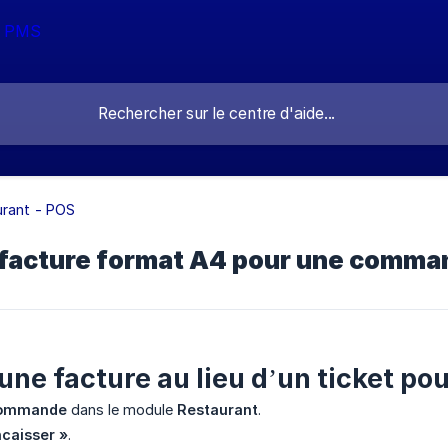
urant - POS
 facture format A4 pour une comma
 une facture au lieu d’un ticket 
ommande
dans le module
Restaurant
.
ncaisser »
.