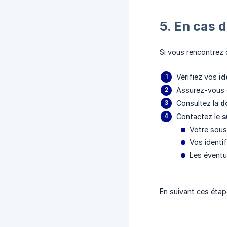
5. En cas 
Si vous rencontrez 
Vérifiez vos
id
Assurez-vous 
Consultez la
d
Contactez le
s
Votre sou
Vos identif
Les éventu
En suivant ces étap