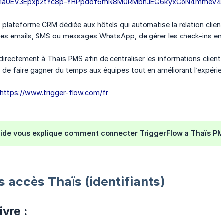
lMa0EV3Epxp2tYc8p-YHPpdof6mN8M0RMbhuEG6kyxCoN4mmeV
 plateforme CRM dédiée aux hôtels qui automatise la relation client
 emails, SMS ou messages WhatsApp, de gérer les check-ins en lign
 directement à Thaïs PMS afin de centraliser les informations clie
t de faire gagner du temps aux équipes tout en améliorant l’expérie
https://www.trigger-flow.com/fr
aide vous explique comment connecter TriggerFlow a Thaïs P
s accès Thaïs (identifiants)
vre :