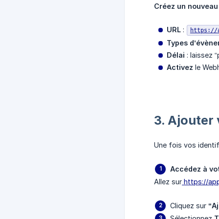
Créez un nouvea
URL
:
https://
Types d’évèn
Délai
: laissez “
Activez
le Web
3. Ajouter
Une fois vos identif
Accédez à vo
Allez sur
https://app
Cliquez sur
“A
Sélectionnez
T