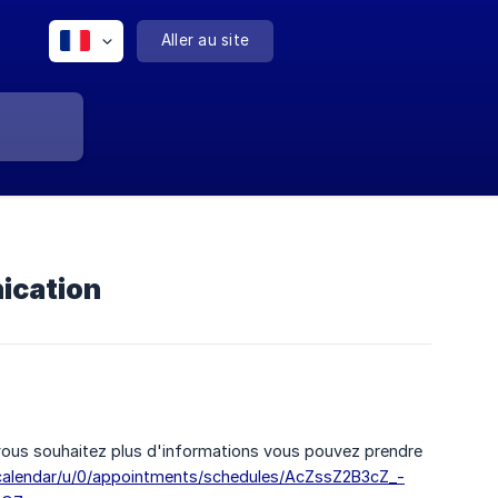
Aller au site
ication
vous souhaitez plus d'informations vous pouvez prendre
/calendar/u/0/appointments/schedules/AcZssZ2B3cZ_-