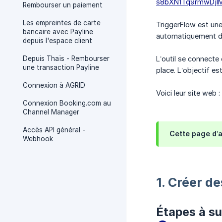
s8bXN1Tq9rmwDj
Rembourser un paiement
Les empreintes de carte
TriggerFlow est une
bancaire avec Payline
automatiquement des
depuis l'espace client
Depuis Thaïs - Rembourser
L’outil se connecte
une transaction Payline
place. L’objectif es
Connexion à AGRID
Voici leur site web :
Connexion Booking.com au
Channel Manager
Accès API général -
Cette page d’
Webhook
1. Créer de
Étapes à sui