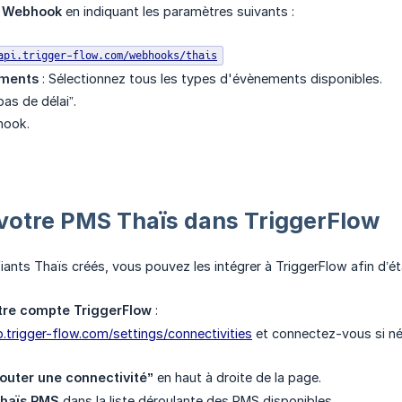
u Webhook
en indiquant les paramètres suivants :
api.trigger-flow.com/webhooks/thais
ements
: Sélectionnez tous les types d'évènements disponibles.
pas de délai”.
hook.
 votre PMS Thaïs dans TriggerFlow
iants Thaïs créés, vous pouvez les intégrer à TriggerFlow afin d’éta
tre compte TriggerFlow
:
.trigger-flow.com/settings/connectivities
et connectez-vous si né
jouter une connectivité”
en haut à droite de la page.
haïs PMS
dans la liste déroulante des PMS disponibles.