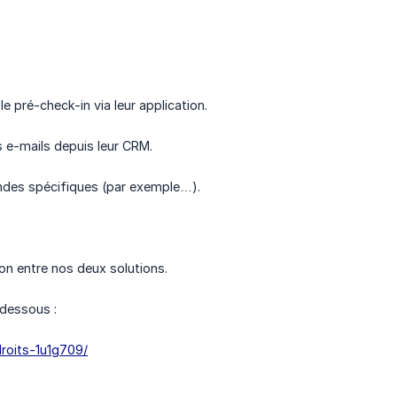
 le pré-check-in via leur application.
s e-mails depuis leur CRM.
ndes spécifiques (par exemple…).
ion entre nos deux solutions.
-dessous :
-droits-1u1g709/