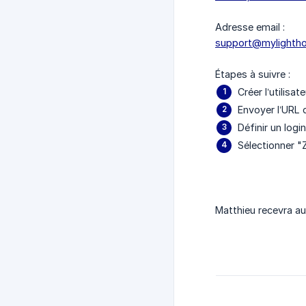
Adresse email :
support@mylighth
Étapes à suivre :
Créer l’utilisa
Envoyer l’URL 
Définir un logi
Sélectionner "
Matthieu recevra au