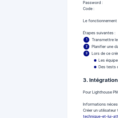
Password :
Code :
Le fonctionnement e
Étapes suivantes :
Transmettre les
Planifier une d
Lors de ce cré
Les équipe
Des tests d
3. Intégratio
Pour Lighthouse PM,
Informations nécess
Créer un utilisateur
technique-et-lui-at