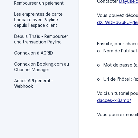
Contacter
Dayuse.
Rembourser un paiement
Les empreintes de carte
Vous pouvez découvri
bancaire avec Payline
dX_WDHdGuFUFj1e
depuis l'espace client
Depuis Thaïs - Rembourser
une transaction Payline
Ensuite, pour chacu
o Nom de l'utilisat
Connexion à AGRID
Connexion Booking.com au
o Mot de passe (e
Channel Manager
o Url de l'hôtel : (e
Accès API général -
Webhook
Voici un tutoriel pou
dacces-xi3amb/
Vous pourrez ensuit