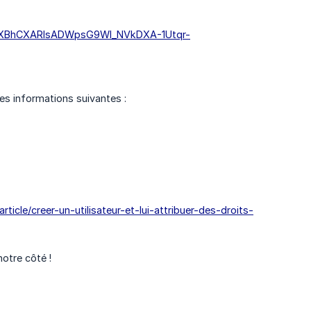
54iXBhCXARIsADWpsG9WI_NVkDXA-1Utqr-
les informations suivantes :
/article/creer-un-utilisateur-et-lui-attribuer-des-droits-
notre côté !