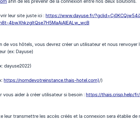
com
afin de les prévenir de la connexion entre nos deux solutions.
r leur site juste ici :
https://www.dayuse.fr/?gclid=Cj0KCQjw
n8t-4bwXhkzgItQse7H5MaAiAIEALw_wcB
n de vos hôtels, vous devrez créer un utilisateur et nous renvoyer 
eur (ex: Dayuse)
x: dayuse2022)
x:
https://nomdevotreinstance.thais-hotel.com)
/)
r vous aider à créer utilisateur si besoin :
https://thais.crisp.help/fr
e leur transmettre les accès créés et la connexion sera établie de 