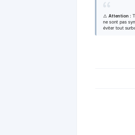
⚠️
Attention :
T
ne sont pas syn
éviter tout surb