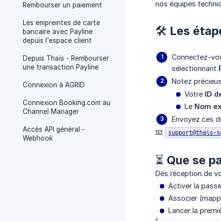
nos équipes techniq
Rembourser un paiement
Les empreintes de carte
🛠️ Les étap
bancaire avec Payline
depuis l'espace client
Connectez-vou
Depuis Thaïs - Rembourser
une transaction Payline
sélectionnant
Notez précieus
Connexion à AGRID
Votre
ID d
Connexion Booking.com au
Le
Nom ex
Channel Manager
Envoyez ces de
Accès API général -
📧
support@thais-s
Webhook
⏳ Que se pa
Dès réception de vo
Activer la pass
Associer (mappe
Lancer la premi